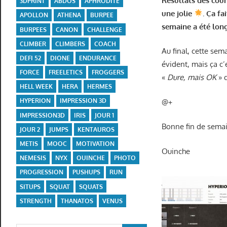
Résultats des cour
3DPRINT
ABDOS
APHRODITE
une jolie
. Ça fa
APOLLON
ATHENA
BURPEE
semaine a été lon
BURPEES
CANON
CHALLENGE
CLIMBER
CLIMBERS
COACH
Au final, cette sem
DEFI 52
DIONE
ENDURANCE
évident, mais ça c’
FORCE
FREELETICS
FROGGERS
«
Dure, mais OK
» q
HELL WEEK
HERA
HERMES
HYPERION
IMPRESSION 3D
@+
IMPRESSION3D
IRIS
JOUR 1
Bonne fin de semai
JOUR 2
JUMPS
KENTAUROS
METIS
MOOC
MOTIVATION
Ouinche
NEMESIS
NYX
OUINCHE
PHOTO
PROGRESSION
PUSHUPS
RUN
SITUPS
SQUAT
SQUATS
STRENGTH
THANATOS
VENUS