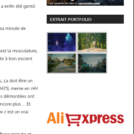
a enfin été gentil
EXTRAIT PORTFOLIO
sa minute de
c’est la musculature,
nte à bon escient
, ça doit être un
ATS
, meme en
HH
ses démontées ont
encore plus … Et
 c’est un vrai