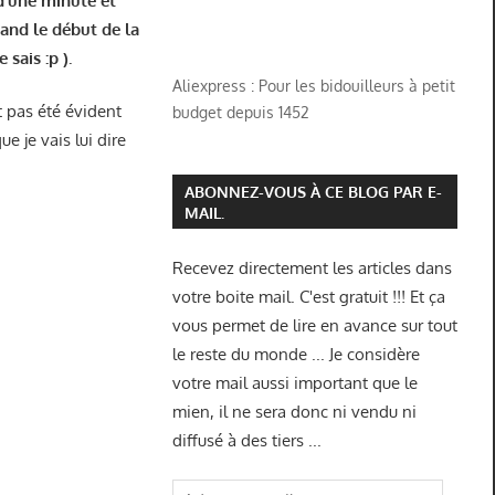
d’une minute et
and le début de la
je sais :p ).
Aliexpress : Pour les bidouilleurs à petit
 pas été évident
budget depuis 1452
e je vais lui dire
ABONNEZ-VOUS À CE BLOG PAR E-
MAIL.
Recevez directement les articles dans
votre boite mail. C'est gratuit !!! Et ça
vous permet de lire en avance sur tout
le reste du monde ... Je considère
votre mail aussi important que le
mien, il ne sera donc ni vendu ni
diffusé à des tiers ...
Adresse