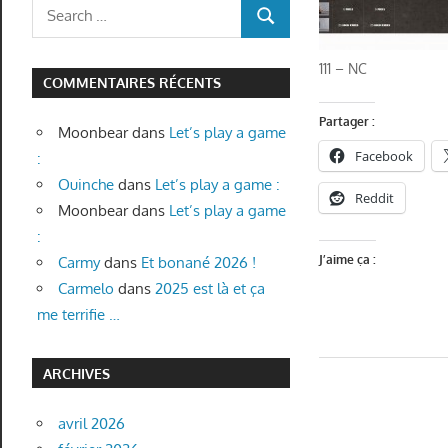
Search
SEARCH
for:
111 – NC
COMMENTAIRES RÉCENTS
Partager :
Moonbear
dans
Let’s play a game
Facebook
:
Ouinche
dans
Let’s play a game :
Reddit
Moonbear
dans
Let’s play a game
:
J’aime ça :
Carmy
dans
Et bonané 2026 !
Carmelo
dans
2025 est là et ça
me terrifie …
ARCHIVES
avril 2026