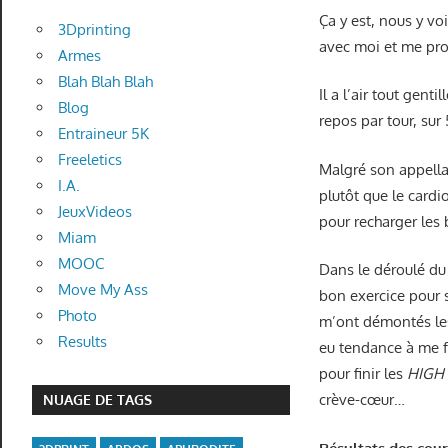
Ça y est, nous y vo
3Dprinting
avec moi et me pro
Armes
Blah Blah Blah
Il a l’air tout genti
Blog
repos par tour, sur 5
Entraineur 5K
Freeletics
Malgré son appell
I.A.
plutôt que le cardi
JeuxVideos
pour recharger les 
Miam
MOOC
Dans le déroulé d
Move My Ass
bon exercice pour 
Photo
m’ont démontés les
Results
eu tendance à me fa
pour finir les
HIGH
crève-cœur…
NUAGE DE TAGS