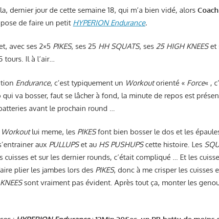
ila, dernier jour de cette semaine 18, qui m’a bien vidé, alors
Coach
pose de faire un petit
HYPERION Endurance
.
llet, avec ses 2×5
PIKES
, ses 25
HH SQUATS
, ses
25 HIGH KNEES
et 
 tours. Il à l’air…
ation
Endurance
, c’est typiquement un
Workout
orienté «
Force
« , 
o qui va bosser, faut se lâcher à fond, la minute de repos est prése
batteries avant le prochain round …
u
Workout
lui meme, les
PIKES
font bien bosser le dos et les épaules
s’entrainer aux
PULLUPS
et au
HS PUSHUPS
cette histoire. Les
SQU
 cuisses et sur les dernier rounds, c’était compliqué … Et les cuis
ire plier les jambes lors des
PIKES
, donc à me crisper les cuisses 
 KNEES
sont vraiment pas évident. Après tout ça, monter les genoux