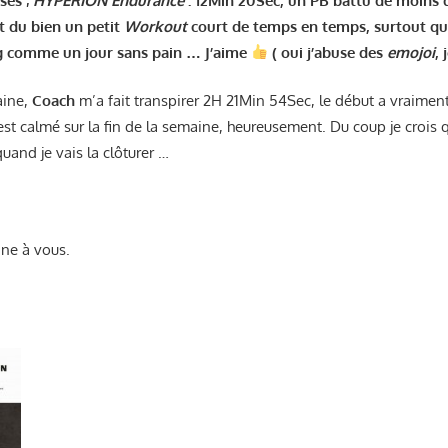
ses ;
HYPERION Endurance
: 12Min 20Sec, un PB battu de moins 
it du bien un petit
Workout
court de temps en temps, surtout qu
g comme un jour sans pain … J’aime
( oui j’abuse des
emojoi
, 
aine,
Coach
m’a fait transpirer
2H 21Min 54Sec, le début a vraiment
est calmé sur la fin de la semaine, heureusement. Du coup je crois qu
uand je vais la clôturer …
ne à vous.