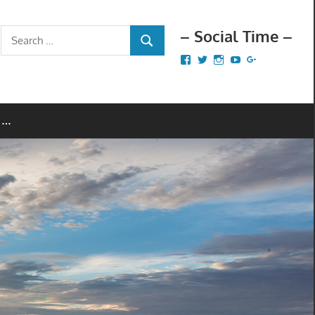
– Social Time –
Search
SEARCH
for:
Facebook
Twitter
Instagram
YouTube
Google+
 …