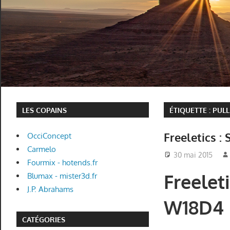
LES COPAINS
ÉTIQUETTE :
PUL
Freeletics :
OcciConcept
Carmelo
30 mai 2015
Fourmix - hotends.fr
Freeleti
Blumax - mister3d.fr
J.P. Abrahams
W18D4
CATÉGORIES