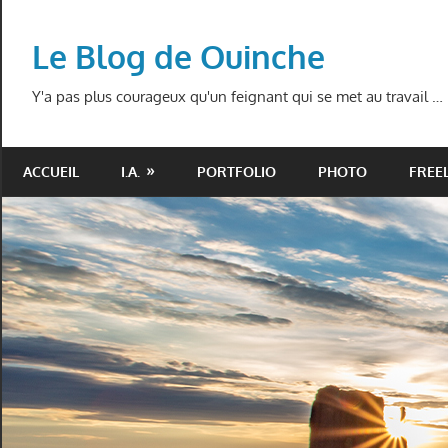
Skip
to
Le Blog de Ouinche
content
Y'a pas plus courageux qu'un feignant qui se met au travail …
ACCUEIL
I.A.
PORTFOLIO
PHOTO
FREE