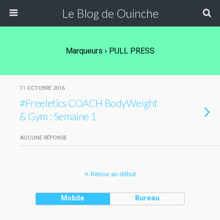
Le Blog de Ouinche
Marqueurs › PULL PRESS
11 OCTOBRE 2016
#Freeletics COACH BodyWeight
& Gym : Semaine 1
AUCUNE RÉPONSE
Retour au début
Mobile
Bureau