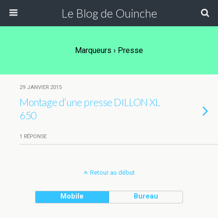
Le Blog de Ouinche
Marqueurs › Presse
29 JANVIER 2015
Montage d’une presse DILLON XL
650
1 RÉPONSE
Retour au début
Mobile
Bureau