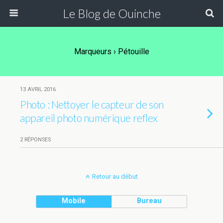
Le Blog de Ouinche
Marqueurs › Pétouille
13 AVRIL 2016
Photo : Nettoyer le capteur de son
appareil photo numérique reflex
2 RÉPONSES
Retour au début
Mobile
Bureau