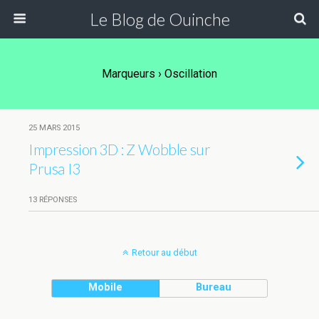
Le Blog de Ouinche
Marqueurs › Oscillation
25 MARS 2015
Impression 3D : Z Wobble sur
Prusa I3
13 RÉPONSES
Retour au début
Mobile
Bureau