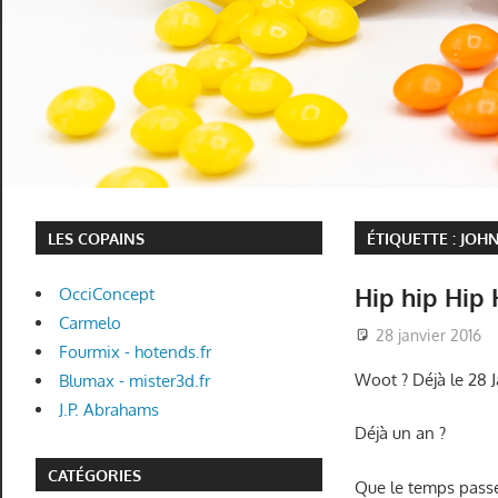
LES COPAINS
ÉTIQUETTE :
JOH
Hip hip Hip
OcciConcept
Carmelo
28 janvier 2016
Fourmix - hotends.fr
Woot ? Déjà le 28 J
Blumax - mister3d.fr
J.P. Abrahams
Déjà un an ?
CATÉGORIES
Que le temps passe 