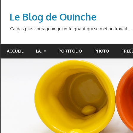
Skip
to
Le Blog de Ouinche
content
Y'a pas plus courageux qu'un feignant qui se met au travail …
ACCUEIL
I.A.
PORTFOLIO
PHOTO
FREE