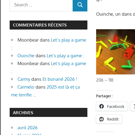
Search
SEARCH
for:
Ouinche, un dans dé
COMMENTAIRES RÉCENTS
Moonbear
dans
Let’s play a game
:
Ouinche
dans
Let’s play a game :
Moonbear
dans
Let’s play a game
:
Carmy
dans
Et bonané 2026 !
206 – 118
Carmelo
dans
2025 est là et ça
me terrifie …
Partager :
Facebook
ARCHIVES
Reddit
avril 2026