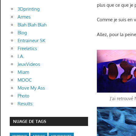
plus que ce que je
3Dprinting
Armes
Comme je suis en va
Blah Blah Blah
Blog
Allez, pour la pei
Entraineur 5K
Freeletics
I.A.
JeuxVideos
Miam
MOOC
Move My Ass
Photo
J’ai retrouvé
Results
NUAGE DE TAGS