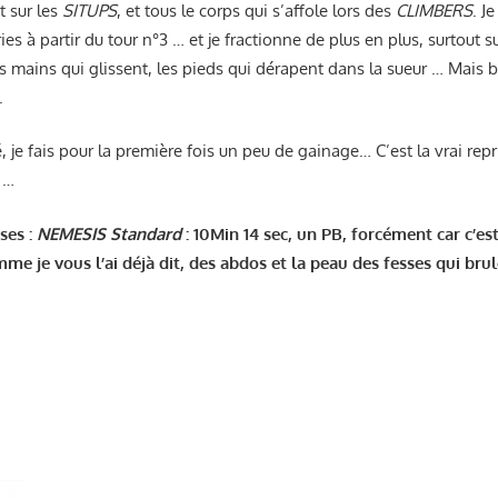
t sur les
SITUPS
, et tous le corps qui s’affole lors des
CLIMBERS
. J
ies à partir du tour n°3 … et je fractionne de plus en plus, surtout s
les mains qui glissent, les pieds qui dérapent dans la sueur … Mai
.
é, je fais pour la première fois un peu de gainage… C’est la vrai rep
 …
ses :
NEMESIS Standard
: 10Min 14 sec, un PB, forcément car c’es
mme je vous l’ai déjà dit, des abdos et la peau des fesses qui br