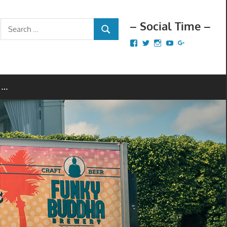
– Social Time –
Search
SEARCH
for:
Facebook
Twitter
Instagram
YouTube
Google+
 …