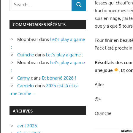
Search
fesses qui chauffen
SEARCH
for:
fractionner mes sér
suis en nage, j’ai 
COMMENTAIRES RÉCENTS
que y’a que 5 tours
Moonbear
dans
Let’s play a game
Pour finir en beaut
:
Pack l’été prochain
Ouinche
dans
Let’s play a game :
Résultats des cour
Moonbear
dans
Let’s play a game
une jolie
. Et co
:
Carmy
dans
Et bonané 2026 !
Allez
Carmelo
dans
2025 est là et ça
me terrifie …
@+
ARCHIVES
Ouinche
avril 2026