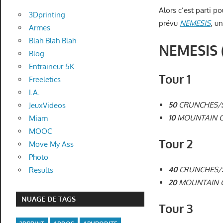
Alors c’est parti 
3Dprinting
prévu
NEMESIS
, u
Armes
Blah Blah Blah
NEMESIS 
Blog
Entraineur 5K
Tour 1
Freeletics
I.A.
50
CRUNCHES/
JeuxVideos
10
MOUNTAIN C
Miam
MOOC
Tour 2
Move My Ass
Photo
40
CRUNCHES/
Results
20
MOUNTAIN C
NUAGE DE TAGS
Tour 3