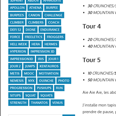
3DPRINT
ABDOS
APHRODITE
30
CRUNCHES/
APOLLON
ATHENA
BURPEE
30
MOUNTAIN C
BURPEES
CANON
CHALLENGE
CLIMBER
CLIMBERS
COACH
Tour 4
DEFI 52
DIONE
ENDURANCE
FORCE
FREELETICS
FROGGERS
20
CRUNCHES/
HELL WEEK
HERA
HERMES
40
MOUNTAIN C
HYPERION
IMPRESSION 3D
Tour 5
IMPRESSION3D
IRIS
JOUR 1
JOUR 2
JUMPS
KENTAUROS
10
CRUNCHES/
METIS
MOOC
MOTIVATION
50
MOUNTAIN C
NEMESIS
NYX
OUINCHE
PHOTO
PROGRESSION
PUSHUPS
RUN
Aie Aie Aie, les ab
SITUPS
SQUAT
SQUATS
STRENGTH
THANATOS
VENUS
J’installe mon tapis
prendre de pause, 