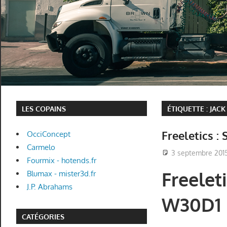
LES COPAINS
ÉTIQUETTE :
JACK
Freeletics :
OcciConcept
Carmelo
3 septembre 201
Fourmix - hotends.fr
Freeleti
Blumax - mister3d.fr
J.P. Abrahams
W30D1
CATÉGORIES