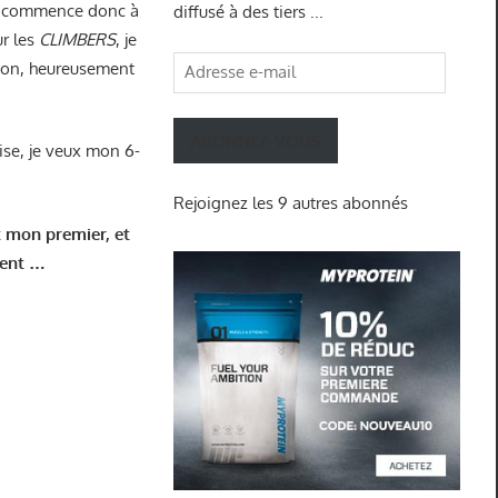
e commence donc à
diffusé à des tiers ...
ur les
CLIMBERS
, je
Adresse
s bon, heureusement
e-
mail
ABONNEZ-VOUS
rise, je veux mon 6-
Rejoignez les 9 autres abonnés
t mon premier, et
ulent …