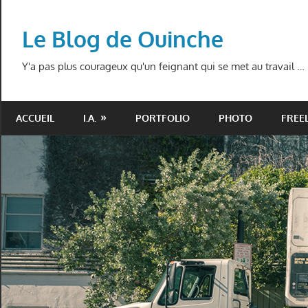
Skip
to
Le Blog de Ouinche
content
Y'a pas plus courageux qu'un feignant qui se met au travail …
ACCUEIL
I.A.
PORTFOLIO
PHOTO
FREE