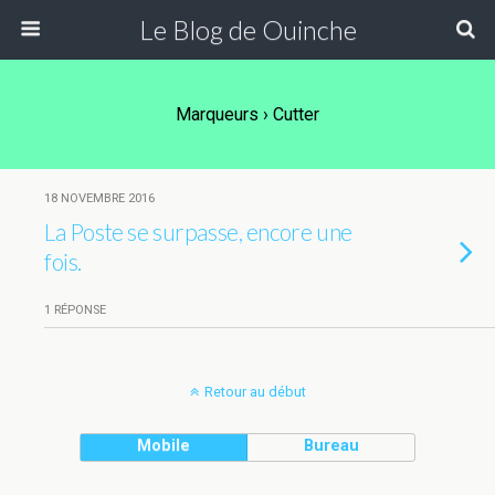
Le Blog de Ouinche
Marqueurs › Cutter
18 NOVEMBRE 2016
La Poste se surpasse, encore une
fois.
1 RÉPONSE
Retour au début
Mobile
Bureau