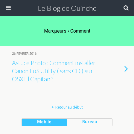
Le Blog de Ouinche
Marqueurs › Comment
26 FÉVRIER 2016
Astuce Photo : Comment installer
Canon EoS Utility ( sans CD ) sur
OSX El Capitan ?
Retour au début
Mobile
Bureau