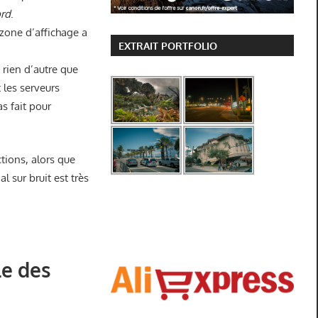
rd
.
 zone d’affichage a
EXTRAIT PORTFOLIO
 rien d’autre que
 les serveurs
s fait pour
ctions, alors que
al sur bruit est très
le des