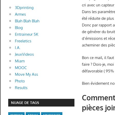
cri avec un capteur
3Dprinting
Dans les paramètre
Armes
été réduite de plus
Blah Blah Blah
Donc par rapport a
Blog
de générer du brui
Entraineur 5K
d’émissions et réce
Freeletics
acheminer des pièc
I.A.
JeuxVideos
Bon ce mail, il fau
Miam
faire ? Dois-je, moi
MOOC
défavorable ( 95% d
Move My Ass
Photo
Bien évidement no
Results
Comment f
NUAGE DE TAGS
pièces joi