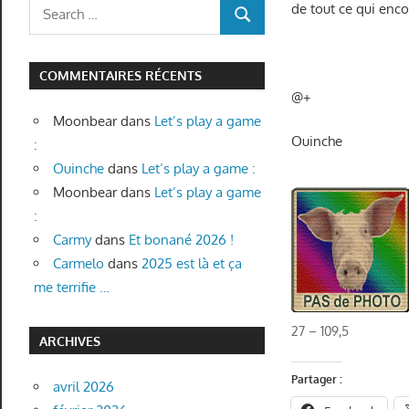
Search
de tout ce qui enc
SEARCH
for:
COMMENTAIRES RÉCENTS
@+
Moonbear
dans
Let’s play a game
Ouinche
:
Ouinche
dans
Let’s play a game :
Moonbear
dans
Let’s play a game
:
Carmy
dans
Et bonané 2026 !
Carmelo
dans
2025 est là et ça
me terrifie …
27 – 109,5
ARCHIVES
Partager :
avril 2026