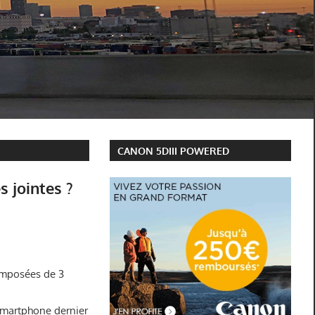
CANON 5DIII POWERED
s jointes ?
composées de 3
 smartphone dernier