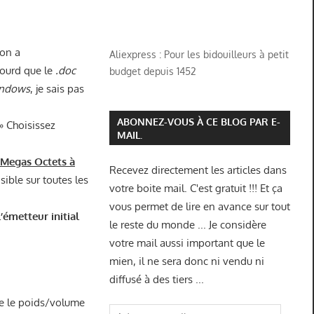
 on a
Aliexpress : Pour les bidouilleurs à petit
lourd que le
.doc
budget depuis 1452
ndows
, je sais pas
ABONNEZ-VOUS À CE BLOG PAR E-
» Choisissez
MAIL.
 Megas Octets à
Recevez directement les articles dans
ible sur toutes les
votre boite mail. C'est gratuit !!! Et ça
vous permet de lire en avance sur tout
’émetteur initial
le reste du monde ... Je considère
votre mail aussi important que le
mien, il ne sera donc ni vendu ni
diffusé à des tiers ...
ire le poids/volume
Adresse