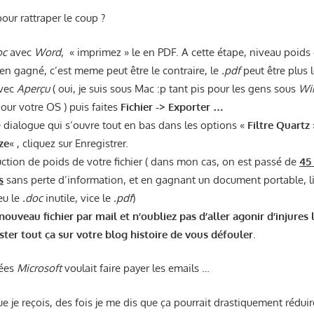
our rattraper le coup ?
oc
avec
Word
, « imprimez » le en PDF. A cette étape, niveau poids
n gagné, c’est meme peut être le contraire, le
.pdf
peut être plus 
vec
Aperçu
( oui, je suis sous Mac :p tant pis pour les gens sous
Wi
ur votre OS ) puis faites
Fichier -> Exporter …
 dialogue qui s’ouvre tout en bas dans les options «
Filtre Quartz
ze
« , cliquez sur Enregistrer.
ction de poids de votre fichier ( dans mon cas, on est passé de
45
s
sans perte d’information, et en gagnant un document portable, lis
eu le
.doc
inutile, vice le
.pdf
)
ouveau fichier par mail et n’oubliez pas d’aller agonir d’injures l
ster tout ça sur votre blog histoire de vous défouler
.
nées
Microsoft
voulait faire payer les emails …
e je reçois, des fois je me dis que ça pourrait drastiquement rédu