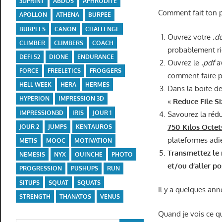
3DPRINT
ABDOS
APHRODITE
Comment fait ton p
APOLLON
ATHENA
BURPEE
BURPEES
CANON
CHALLENGE
Ouvrez votre
.d
CLIMBER
CLIMBERS
COACH
probablement rie
DEFI 52
DIONE
ENDURANCE
Ouvrez le
.pdf
a
FORCE
FREELETICS
FROGGERS
comment faire po
HELL WEEK
HERA
HERMES
Dans la boite de
HYPERION
IMPRESSION 3D
«
Reduce File Si
IMPRESSION3D
IRIS
JOUR 1
Savourez la rédu
750 Kilos Octet
JOUR 2
JUMPS
KENTAUROS
plateformes adi
METIS
MOOC
MOTIVATION
Transmettez le n
NEMESIS
NYX
OUINCHE
PHOTO
et/ou d’aller po
PROGRESSION
PUSHUPS
RUN
SITUPS
SQUAT
SQUATS
Il y a quelques an
STRENGTH
THANATOS
VENUS
Quand je vois ce qu