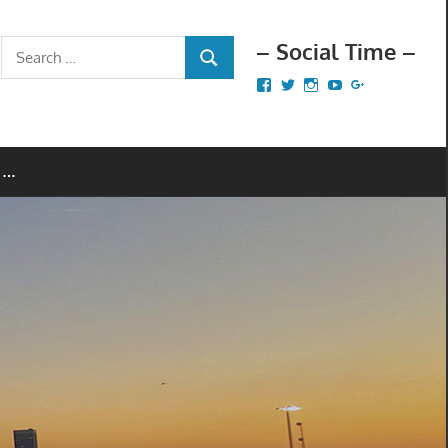
– Social Time –
Search
SEARCH
for:
Facebook
Twitter
Instagram
YouTube
Google+
 …