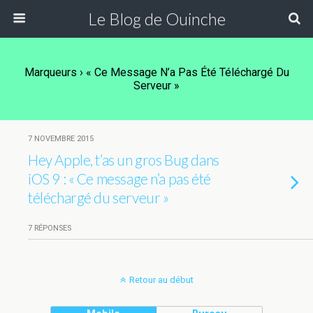
Le Blog de Ouinche
Marqueurs › « Ce Message N’a Pas Été Téléchargé Du
Serveur »
7 NOVEMBRE 2015
Hey Apple, t’as un gros Bug dans
iOS 9 : « Ce message n’a pas été
téléchargé du serveur »
7 RÉPONSES
Retour au début