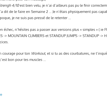
Strengh 4/10
est bien velu, je n’ai d’ailleurs pas pu le finir correct
a dit de le faire en Semaine 2 … Je n’étais physiquement pas capab
époque, je ne suis pas pressé de le retenter …
 en échec, n’hésites pas a passer aux versions plus « simples » ( i
S -> MOUNTAIN CLIMBERS et STANDUP JUMPS -> STANDUP -> 
cices.
on courage pour ton
Workout
, et si tu as des courbatures, ne t’inqui
c’est bon pour tes muscles …
re