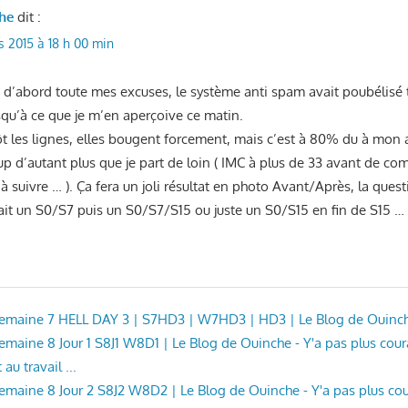
he
dit :
s 2015 à 18 h 00 min
ut d’abord toute mes excuses, le système anti spam avait poubélisé
qu’à ce que je m’en aperçoive ce matin.
ôt les lignes, elles bougent forcement, mais c’est à 80% du à mon a
 d’autant plus que je part de loin ( IMC à plus de 33 avant de co
 suivre … ). Ça fera un joli résultat en photo Avant/Après, la ques
 fait un S0/S7 puis un S0/S7/S15 ou juste un S0/S15 en fin de S15 …
 Semaine 7 HELL DAY 3 | S7HD3 | W7HD3 | HD3 | Le Blog de Ouinc
 Semaine 8 Jour 1 S8J1 W8D1 | Le Blog de Ouinche - Y'a pas plus cou
au travail ...
 Semaine 8 Jour 2 S8J2 W8D2 | Le Blog de Ouinche - Y'a pas plus c