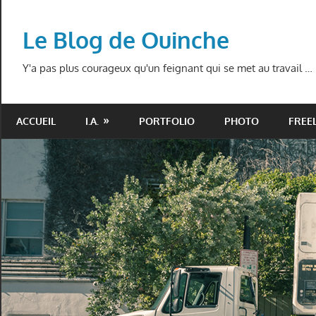
Skip
to
Le Blog de Ouinche
content
Y'a pas plus courageux qu'un feignant qui se met au travail …
ACCUEIL
I.A.
PORTFOLIO
PHOTO
FREE