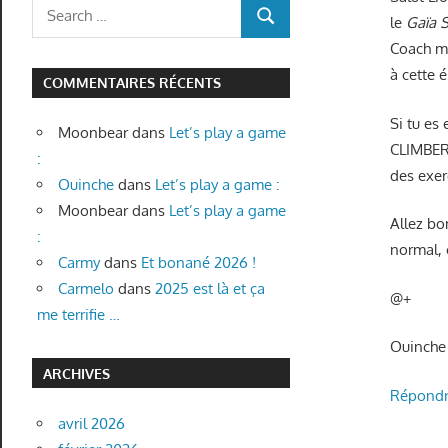
Search
le
Gaïa 
SEARCH
for:
Coach m’
à cette 
COMMENTAIRES RÉCENTS
Si tu es
Moonbear
dans
Let’s play a game
CLIMBER
:
des exer
Ouinche
dans
Let’s play a game :
Moonbear
dans
Let’s play a game
Allez b
:
normal, 
Carmy
dans
Et bonané 2026 !
Carmelo
dans
2025 est là et ça
@+
me terrifie …
Ouinche
ARCHIVES
Répond
avril 2026