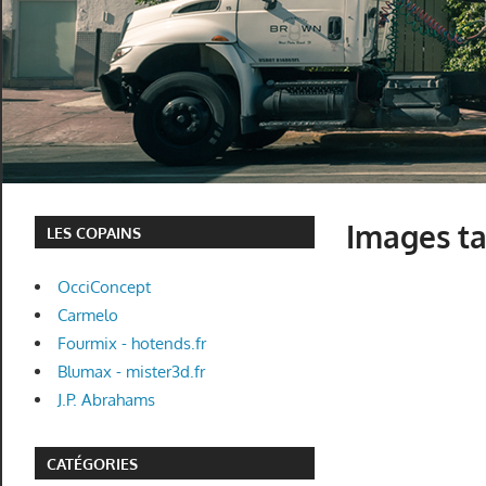
Images ta
LES COPAINS
OcciConcept
Carmelo
Fourmix - hotends.fr
Blumax - mister3d.fr
J.P. Abrahams
CATÉGORIES