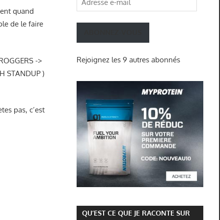
ement quand
e-
le de le faire
mail
ABONNEZ-VOUS
Rejoignez les 9 autres abonnés
e FROGGERS ->
HH STANDUP )
ètes pas, c’est
QU’EST CE QUE JE RACONTE SUR