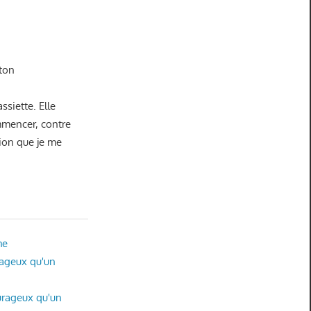
 ton
ssiette. Elle
mmencer, contre
tion que je me
he
rageux qu'un
ourageux qu'un