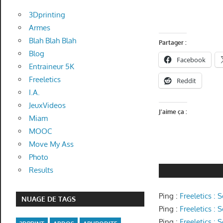
3Dprinting
Armes
Blah Blah Blah
Partager :
Blog
Facebook
Entraineur 5K
Freeletics
Reddit
I.A.
JeuxVideos
J’aime ça :
Miam
MOOC
Move My Ass
Photo
Results
Ping :
Freeletics : 
NUAGE DE TAGS
Ping :
Freeletics :
Ping :
Freeletics :