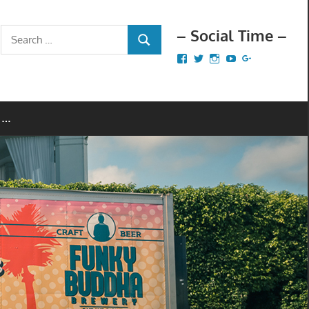
– Social Time –
Search
SEARCH
for:
Facebook
Twitter
Instagram
YouTube
Google+
 …