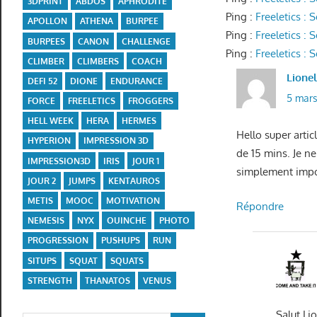
3DPRINT
ABDOS
APHRODITE
Ping :
Freeletics :
APOLLON
ATHENA
BURPEE
Ping :
Freeletics :
BURPEES
CANON
CHALLENGE
Ping :
Freeletics :
CLIMBER
CLIMBERS
COACH
Lione
DEFI 52
DIONE
ENDURANCE
5 mars
FORCE
FREELETICS
FROGGERS
HELL WEEK
HERA
HERMES
Hello super arti
HYPERION
IMPRESSION 3D
de 15 mins. Je n
IMPRESSION3D
IRIS
JOUR 1
simplement impos
JOUR 2
JUMPS
KENTAUROS
METIS
MOOC
MOTIVATION
Répondre
NEMESIS
NYX
OUINCHE
PHOTO
PROGRESSION
PUSHUPS
RUN
SITUPS
SQUAT
SQUATS
STRENGTH
THANATOS
VENUS
Salut Li