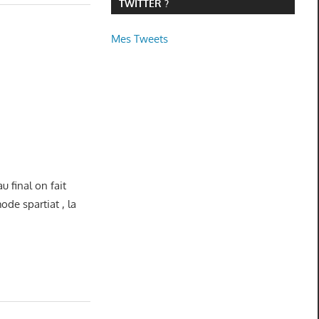
TWITTER ?
Mes Tweets
u final on fait
ode spartiat , la