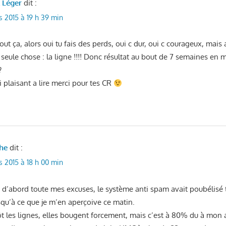
l Léger
dit :
s 2015 à 19 h 39 min
out ça, alors oui tu fais des perds, oui c dur, oui c courageux, mais a
seule chose : la ligne !!!! Donc résultat au bout de 7 semaines en m
?
i plaisant a lire merci pour tes CR
he
dit :
s 2015 à 18 h 00 min
ut d’abord toute mes excuses, le système anti spam avait poubélisé
qu’à ce que je m’en aperçoive ce matin.
ôt les lignes, elles bougent forcement, mais c’est à 80% du à mon a