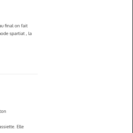
u final on fait
ode spartiat , la
 ton
ssiette. Elle