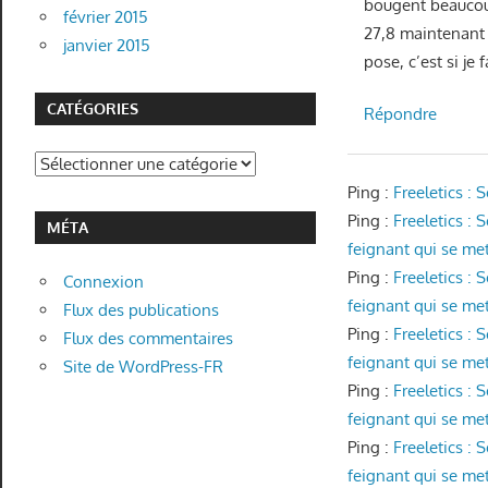
bougent beaucoup
février 2015
27,8 maintenant à
janvier 2015
pose, c’est si je
CATÉGORIES
Répondre
Catégories
Ping :
Freeletics :
Ping :
Freeletics :
MÉTA
feignant qui se met 
Ping :
Freeletics :
Connexion
feignant qui se met 
Flux des publications
Ping :
Freeletics :
Flux des commentaires
feignant qui se met 
Site de WordPress-FR
Ping :
Freeletics :
feignant qui se met 
Ping :
Freeletics :
feignant qui se met 