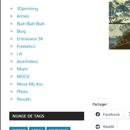
3Dprinting
Armes
Blah Blah Blah
Blog
Entraineur 5K
Freeletics
I.A.
JeuxVideos
Miam
MOOC
Move My Ass
Photo
Results
Partager :
Facebook
NUAGE DE TAGS
Reddit