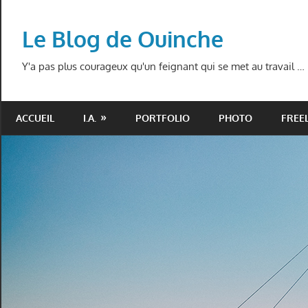
Skip
to
Le Blog de Ouinche
content
Y'a pas plus courageux qu'un feignant qui se met au travail …
ACCUEIL
I.A.
PORTFOLIO
PHOTO
FREE