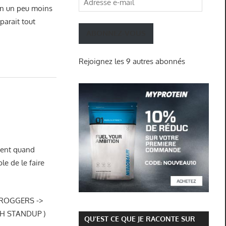
 en un peu moins
e-
parait tout
mail
ABONNEZ-VOUS
Rejoignez les 9 autres abonnés
ement quand
le de le faire
e FROGGERS ->
HH STANDUP )
QU’EST CE QUE JE RACONTE SUR