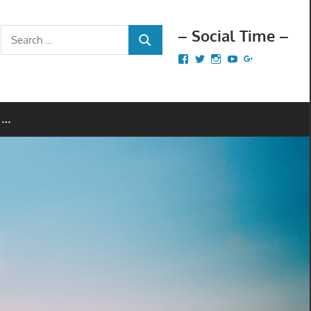
– Social Time –
Search
SEARCH
for:
Facebook
Twitter
Instagram
YouTube
Google+
 …