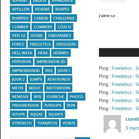
3DPRINT
ABDOS
APHRODITE
APOLLON
ATHENA
BURPEE
J’aime ça :
BURPEES
CANON
CHALLENGE
CLIMBER
CLIMBERS
COACH
DEFI 52
DIONE
ENDURANCE
FORCE
FREELETICS
FROGGERS
HELL WEEK
HERA
HERMES
HYPERION
IMPRESSION 3D
Ping :
Freeletics : 
IMPRESSION3D
IRIS
JOUR 1
Ping :
Freeletics :
JOUR 2
JUMPS
KENTAUROS
Ping :
Freeletics :
METIS
MOOC
MOTIVATION
Ping :
Freeletics :
NEMESIS
NYX
OUINCHE
PHOTO
Ping :
Freeletics :
PROGRESSION
PUSHUPS
RUN
Ping :
Freeletics :
SITUPS
SQUAT
SQUATS
Lione
STRENGTH
THANATOS
VENUS
5 mars