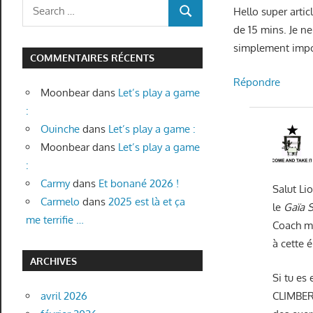
Search
Hello super arti
SEARCH
for:
de 15 mins. Je n
simplement impos
COMMENTAIRES RÉCENTS
Répondre
Moonbear
dans
Let’s play a game
:
Ouinche
dans
Let’s play a game :
Moonbear
dans
Let’s play a game
:
Carmy
dans
Et bonané 2026 !
Salut Li
Carmelo
dans
2025 est là et ça
le
Gaïa 
me terrifie …
Coach m’
à cette 
ARCHIVES
Si tu es
CLIMBER
avril 2026