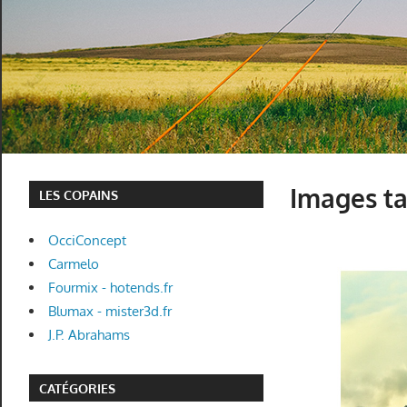
Images ta
LES COPAINS
OcciConcept
Carmelo
Fourmix - hotends.fr
Blumax - mister3d.fr
J.P. Abrahams
CATÉGORIES