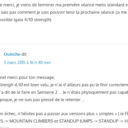
cle merci, je viens de terminer ma première séance metis standard
e sais pas comment je vais pouvoir tenir la prochaine séance ça me 
sible (gaia 4/10 strength)
Ouinche
dit :
5 mars 2015 à 16 h 40 min
onel merci pour ton message,
Strengh 4/10
est bien velu, je n’ai d’ailleurs pas pu le finir correct
a dit de le faire en Semaine 2 … Je n’étais physiquement pas capab
époque, je ne suis pas pressé de le retenter …
 en échec, n’hésites pas a passer aux versions plus « simples » ( i
S -> MOUNTAIN CLIMBERS et STANDUP JUMPS -> STANDUP -> 