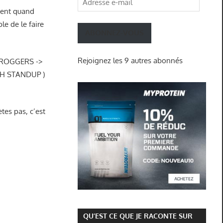
ement quand
e-
le de le faire
mail
ABONNEZ-VOUS
Rejoignez les 9 autres abonnés
e FROGGERS ->
HH STANDUP )
ètes pas, c’est
QU’EST CE QUE JE RACONTE SUR