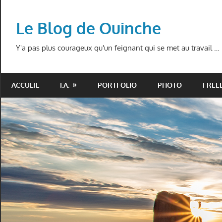
Skip
to
Le Blog de Ouinche
content
Y'a pas plus courageux qu'un feignant qui se met au travail …
ACCUEIL
I.A.
PORTFOLIO
PHOTO
FREE