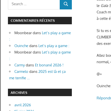
Search
le
Gaïa 
SEARCH
for:
Coach m’
à cette 
COMMENTAIRES RÉCENTS
Si tu es
Moonbear
dans
Let’s play a game
CLIMBER
:
des exer
Ouinche
dans
Let’s play a game :
Moonbear
dans
Let’s play a game
Allez b
:
normal, 
Carmy
dans
Et bonané 2026 !
Carmelo
dans
2025 est là et ça
@+
me terrifie …
Ouinche
ARCHIVES
Répond
avril 2026