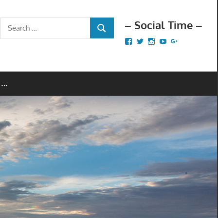
– Social Time –
Search
SEARCH
for:
Facebook
Twitter
Instagram
YouTube
Google+
 …