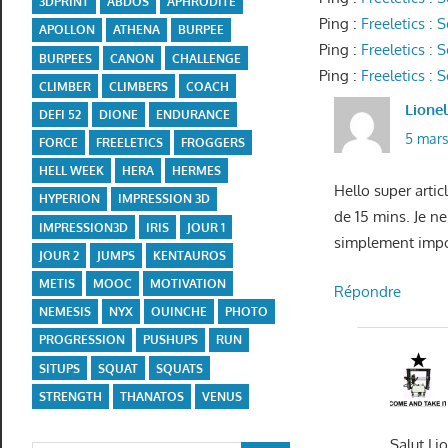
3DPRINT
ABDOS
APHRODITE
Ping :
Freeletics :
APOLLON
ATHENA
BURPEE
Ping :
Freeletics :
BURPEES
CANON
CHALLENGE
Ping :
Freeletics :
CLIMBER
CLIMBERS
COACH
Lione
DEFI 52
DIONE
ENDURANCE
5 mars
FORCE
FREELETICS
FROGGERS
HELL WEEK
HERA
HERMES
Hello super arti
HYPERION
IMPRESSION 3D
de 15 mins. Je n
IMPRESSION3D
IRIS
JOUR 1
simplement impos
JOUR 2
JUMPS
KENTAUROS
METIS
MOOC
MOTIVATION
Répondre
NEMESIS
NYX
OUINCHE
PHOTO
PROGRESSION
PUSHUPS
RUN
SITUPS
SQUAT
SQUATS
STRENGTH
THANATOS
VENUS
Salut Li