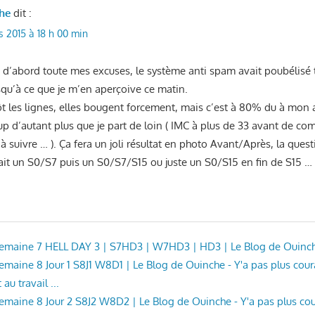
he
dit :
s 2015 à 18 h 00 min
ut d’abord toute mes excuses, le système anti spam avait poubélisé
qu’à ce que je m’en aperçoive ce matin.
ôt les lignes, elles bougent forcement, mais c’est à 80% du à mon a
 d’autant plus que je part de loin ( IMC à plus de 33 avant de co
 suivre … ). Ça fera un joli résultat en photo Avant/Après, la ques
 fait un S0/S7 puis un S0/S7/S15 ou juste un S0/S15 en fin de S15 …
 Semaine 7 HELL DAY 3 | S7HD3 | W7HD3 | HD3 | Le Blog de Ouinc
 Semaine 8 Jour 1 S8J1 W8D1 | Le Blog de Ouinche - Y'a pas plus cou
au travail ...
 Semaine 8 Jour 2 S8J2 W8D2 | Le Blog de Ouinche - Y'a pas plus c