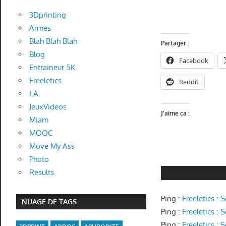
3Dprinting
Armes
Blah Blah Blah
Partager :
Blog
Facebook
Entraineur 5K
Freeletics
Reddit
I.A.
JeuxVideos
J’aime ça :
Miam
MOOC
Move My Ass
Photo
Results
Ping :
Freeletics : 
NUAGE DE TAGS
Ping :
Freeletics :
Ping :
Freeletics :