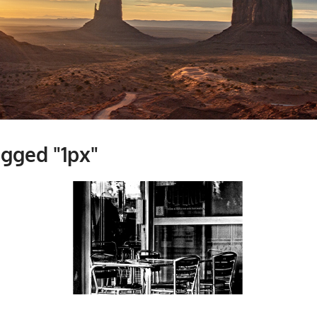
gged "1px"