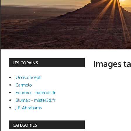
Images ta
LES COPAINS
OcciConcept
Carmelo
Fourmix - hotends.fr
Blumax - mister3d.fr
J.P. Abrahams
CATÉGORIES