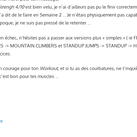
Strengh 4/10
est bien velu, je n’ai d’ailleurs pas pu le finir correct
a dit de le faire en Semaine 2 … Je n’étais physiquement pas capab
époque, je ne suis pas pressé de le retenter …
 en échec, n’hésites pas a passer aux versions plus « simples » ( i
S -> MOUNTAIN CLIMBERS et STANDUP JUMPS -> STANDUP -> 
cices.
on courage pour ton
Workout
, et si tu as des courbatures, ne t’inqui
c’est bon pour tes muscles …
re