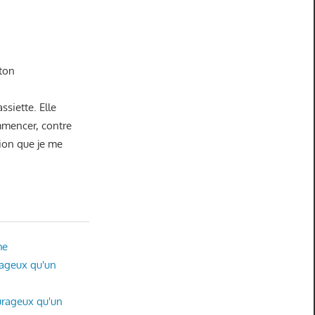
 ton
ssiette. Elle
mmencer, contre
tion que je me
he
rageux qu'un
ourageux qu'un