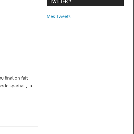
TWITTER ?
Mes Tweets
u final on fait
ode spartiat , la