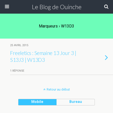
Le Blog de Ouinche
Marqueurs › W13D3
25 AVRIL 2015
Freeletics : Semaine 13 Jour 3 |
S13J3 | W13D3
1 RÉPONSE
Retour au début
Mobile
Bureau