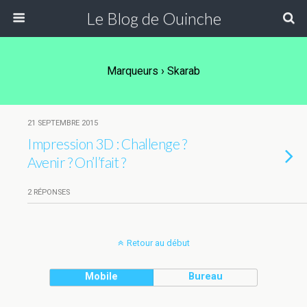
Le Blog de Ouinche
Marqueurs › Skarab
21 SEPTEMBRE 2015
Impression 3D : Challenge ?
Avenir ? On’l’fait ?
2 RÉPONSES
Retour au début
Mobile
Bureau